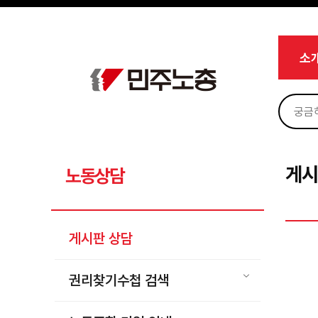
메뉴 건너뛰기
로그인
회원가입
Sketchbook5, 스케치북5
마이페이지
소개
소
<
소식
노동상담
Sketchbook5, 스케치북5
게시판 상담
권리찾기수첩 검색
게시
노동상담
바로보기
찾아보기
게시판 상담
노동조합 가입 안내
전국 노동상담소 안내
권리찾기수첩 검색
자료