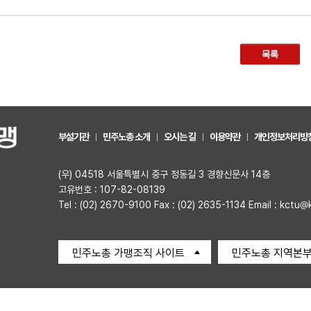
목록
부설기관
민주노총 소개
오시는 길
이용약관
개인정보처리방
(우) 04518 서울특별시 중구 정동길 3 경향신문사 14층
고유번호 : 107-82-08139
Tel : (02) 2670-9100 Fax : (02) 2635-1134 Email : kctu@
민주노총 가맹조직 사이트
민주노총 지역본부