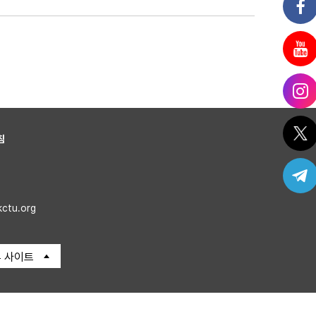
침
kctu.org
 사이트