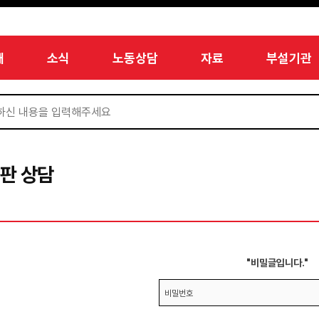
개
소식
노동상담
자료
부설기관
판 상담
"비밀글입니다."
비밀번호