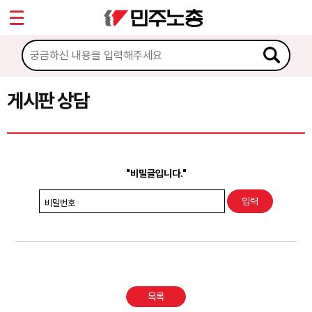
*
Sketchbook5, 스케치북5
마이페이지
소개
<
소식
게시판 상담
Sketchbook5, 스케치북5
노동상담
게시판 상담
"비밀글입니다."
권리찾기수첩 검색
비밀번호
바로보기
찾아보기
노동조합 가입 안내
목록
전국 노동상담소 안내