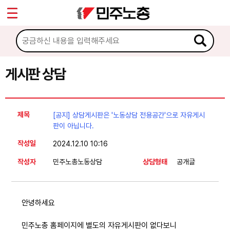
*
Sketchbook5, 스케치북5
마이페이지
소개
<
소식
게시판 상담
Sketchbook5, 스케치북5
노동상담
제목
[공지] 상담게시판은 '노동상담 전용공간'으로 자유게시
게시판 상담
판이 아닙니다.
작성일
2024.12.10 10:16
권리찾기수첩 검색
작성자
민주노총노동상담
상담형태
공개글
바로보기
찾아보기
노동조합 가입 안내
안녕하세요
전국 노동상담소 안내
민주노총 홈페이지에 별도의 자유게시판이 없다보니