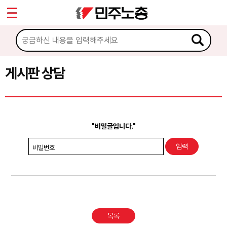
*
Sketchbook5, 스케치북5
마이페이지
소개
<
소식
게시판 상담
Sketchbook5, 스케치북5
노동상담
게시판 상담
"비밀글입니다."
권리찾기수첩 검색
비밀번호
바로보기
찾아보기
노동조합 가입 안내
목록
전국 노동상담소 안내