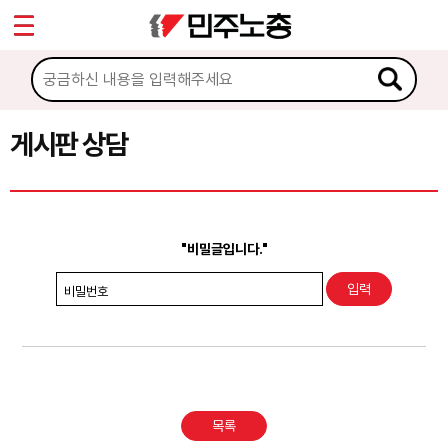
*
Sketchbook5, 스케치북5
마이페이지
소개
<
소식
게시판 상담
Sketchbook5, 스케치북5
노동상담
게시판 상담
"비밀글입니다."
권리찾기수첩 검색
비밀번호
바로보기
찾아보기
노동조합 가입 안내
목록
전국 노동상담소 안내