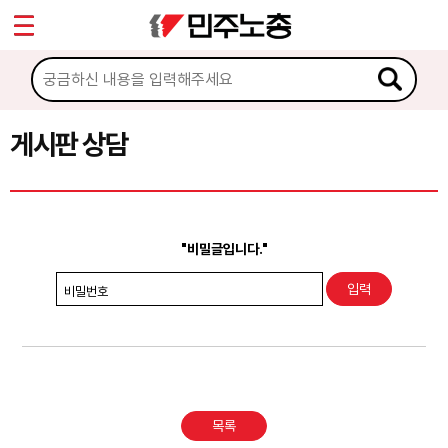
*
Sketchbook5, 스케치북5
마이페이지
소개
<
소식
게시판 상담
Sketchbook5, 스케치북5
노동상담
게시판 상담
"비밀글입니다."
권리찾기수첩 검색
비밀번호
바로보기
찾아보기
노동조합 가입 안내
목록
전국 노동상담소 안내