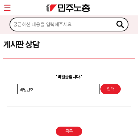
*
Sketchbook5, 스케치북5
마이페이지
소개
<
소식
게시판 상담
Sketchbook5, 스케치북5
노동상담
게시판 상담
"비밀글입니다."
권리찾기수첩 검색
비밀번호
바로보기
찾아보기
노동조합 가입 안내
목록
전국 노동상담소 안내