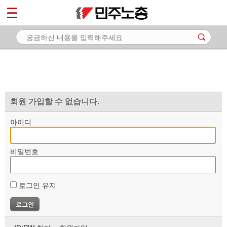
*
마이페이지
소개
<
소식
노동상담
자료
회원 가입할 수 없습니다.
부설기관
아이디
업무
비밀번호
로그인 유지