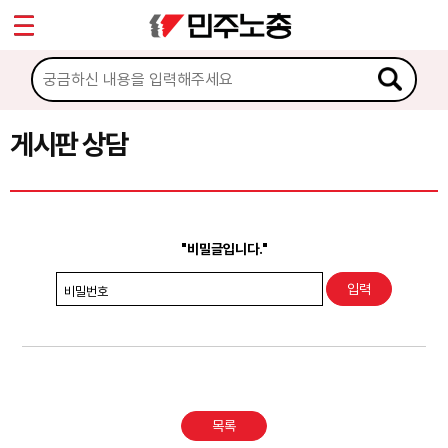
*
Sketchbook5, 스케치북5
마이페이지
소개
<
소식
게시판 상담
Sketchbook5, 스케치북5
노동상담
게시판 상담
"비밀글입니다."
권리찾기수첩 검색
비밀번호
바로보기
찾아보기
노동조합 가입 안내
목록
전국 노동상담소 안내