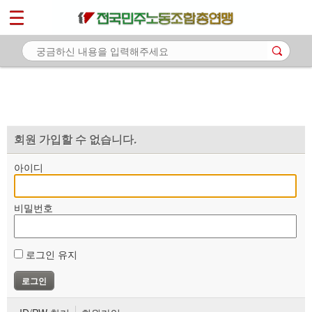
*
마이페이지
소개
<
소식
노동상담
자료
회원 가입할 수 없습니다.
부설기관
아이디
업무
비밀번호
로그인 유지