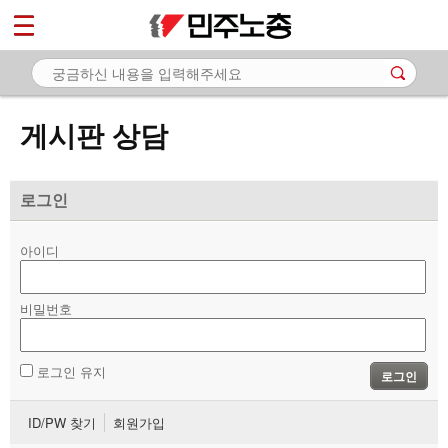
*
마이페이지
소개
<
소식
게시판 상담
노동상담
- 게시판 상담
로그인
- 권리찾기수첩 검색
아이디
- 바로보기
- 찾아보기
비밀번호
- 노동조합 가입 안내
로그인 유지
로그인
- 전국 노동상담소 안내
ID/PW 찾기
회원가입
자료