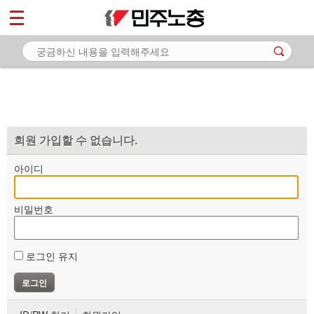
*
마이페이지
소개
<
소식
노동상담
자료
회원 가입할 수 없습니다.
부설기관
아이디
업무
비밀번호
로그인 유지