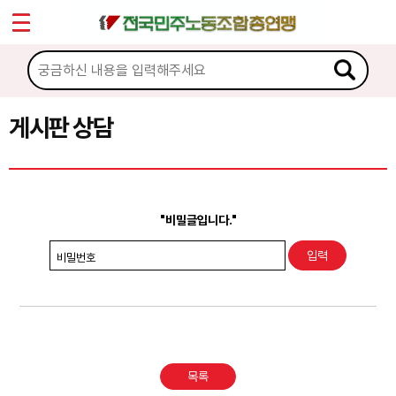
*
Sketchbook5, 스케치북5
마이페이지
소개
<
소식
게시판 상담
Sketchbook5, 스케치북5
노동상담
게시판 상담
"비밀글입니다."
권리찾기수첩 검색
비밀번호
바로보기
찾아보기
노동조합 가입 안내
목록
전국 노동상담소 안내