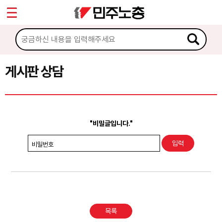
*
Sketchbook5, 스케치북5
마이페이지
소개
<
소식
게시판 상담
Sketchbook5, 스케치북5
노동상담
게시판 상담
"비밀글입니다."
권리찾기수첩 검색
비밀번호
바로보기
찾아보기
노동조합 가입 안내
목록
전국 노동상담소 안내