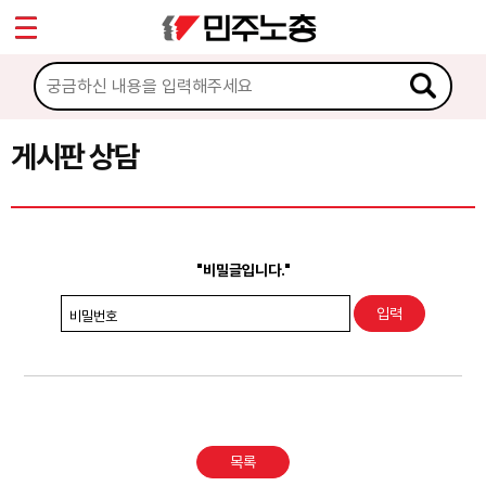
*
Sketchbook5, 스케치북5
마이페이지
소개
<
소식
게시판 상담
Sketchbook5, 스케치북5
노동상담
게시판 상담
"비밀글입니다."
권리찾기수첩 검색
비밀번호
바로보기
찾아보기
노동조합 가입 안내
목록
전국 노동상담소 안내