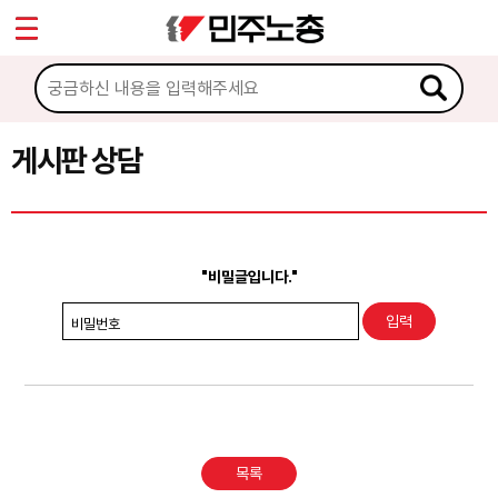
*
Sketchbook5, 스케치북5
마이페이지
소개
<
소식
게시판 상담
Sketchbook5, 스케치북5
노동상담
게시판 상담
"비밀글입니다."
권리찾기수첩 검색
비밀번호
바로보기
찾아보기
노동조합 가입 안내
목록
전국 노동상담소 안내