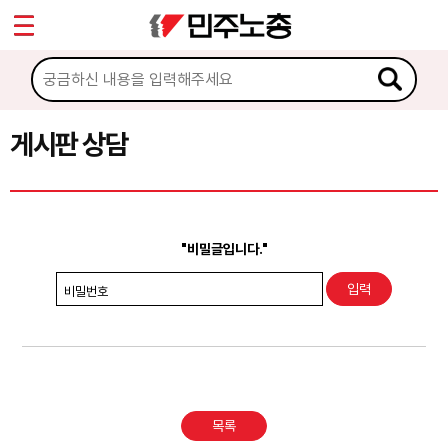
*
Sketchbook5, 스케치북5
마이페이지
소개
<
소식
게시판 상담
Sketchbook5, 스케치북5
노동상담
게시판 상담
"비밀글입니다."
권리찾기수첩 검색
비밀번호
바로보기
찾아보기
노동조합 가입 안내
목록
전국 노동상담소 안내