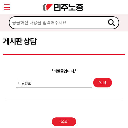
*
Sketchbook5, 스케치북5
마이페이지
소개
<
소식
게시판 상담
Sketchbook5, 스케치북5
노동상담
게시판 상담
"비밀글입니다."
권리찾기수첩 검색
비밀번호
바로보기
찾아보기
노동조합 가입 안내
목록
전국 노동상담소 안내