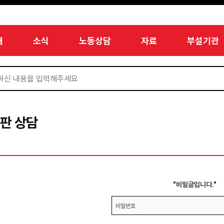
개
소식
노동상담
자료
부설기관
판 상담
"비밀글입니다."
비밀번호