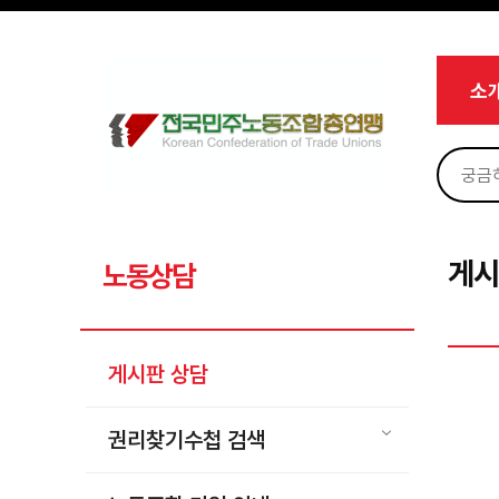
메뉴 건너뛰기
로그인
회원가입
Sketchbook5, 스케치북5
마이페이지
소개
소
<
소식
노동상담
Sketchbook5, 스케치북5
게시판 상담
권리찾기수첩 검색
게시
노동상담
바로보기
찾아보기
게시판 상담
노동조합 가입 안내
전국 노동상담소 안내
권리찾기수첩 검색
자료