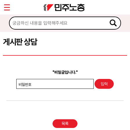
*
Sketchbook5, 스케치북5
마이페이지
소개
<
소식
게시판 상담
Sketchbook5, 스케치북5
노동상담
게시판 상담
"비밀글입니다."
권리찾기수첩 검색
비밀번호
바로보기
찾아보기
노동조합 가입 안내
목록
전국 노동상담소 안내