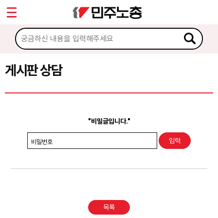
*
Sketchbook5, 스케치북5
마이페이지
소개
<
소식
게시판 상담
Sketchbook5, 스케치북5
노동상담
게시판 상담
"비밀글입니다."
권리찾기수첩 검색
비밀번호
바로보기
찾아보기
노동조합 가입 안내
목록
전국 노동상담소 안내