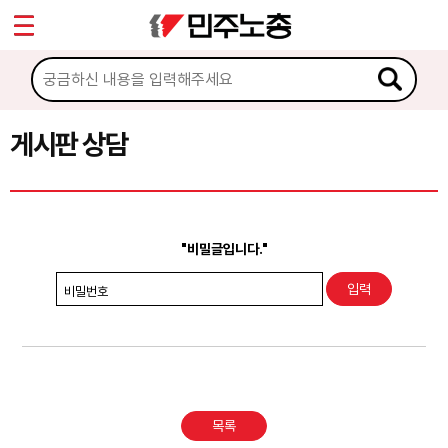
*
Sketchbook5, 스케치북5
마이페이지
소개
<
소식
게시판 상담
Sketchbook5, 스케치북5
노동상담
게시판 상담
"비밀글입니다."
권리찾기수첩 검색
비밀번호
바로보기
찾아보기
노동조합 가입 안내
목록
전국 노동상담소 안내