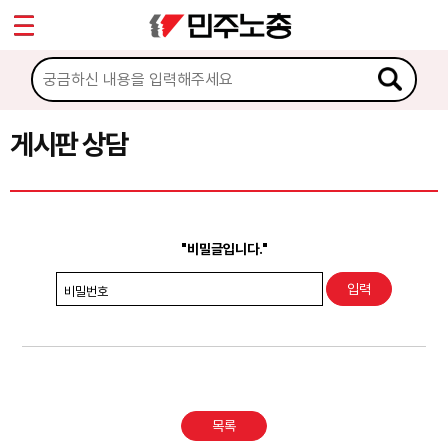
*
Sketchbook5, 스케치북5
마이페이지
소개
<
소식
게시판 상담
Sketchbook5, 스케치북5
노동상담
게시판 상담
"비밀글입니다."
권리찾기수첩 검색
비밀번호
바로보기
찾아보기
노동조합 가입 안내
목록
전국 노동상담소 안내