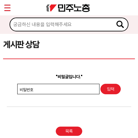
*
Sketchbook5, 스케치북5
마이페이지
소개
<
소식
게시판 상담
Sketchbook5, 스케치북5
노동상담
게시판 상담
"비밀글입니다."
권리찾기수첩 검색
비밀번호
바로보기
찾아보기
노동조합 가입 안내
목록
전국 노동상담소 안내