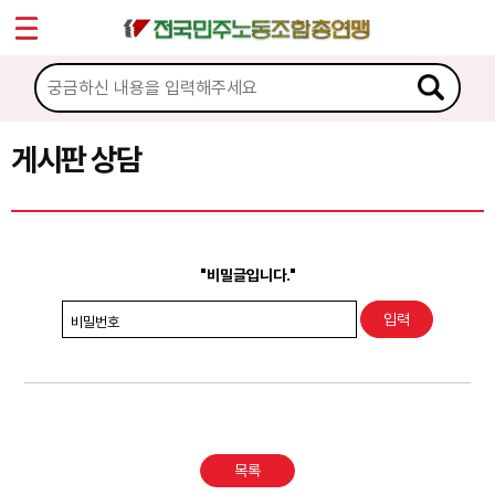
*
Sketchbook5, 스케치북5
마이페이지
소개
<
소식
게시판 상담
Sketchbook5, 스케치북5
노동상담
게시판 상담
"비밀글입니다."
권리찾기수첩 검색
비밀번호
바로보기
찾아보기
노동조합 가입 안내
목록
전국 노동상담소 안내