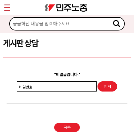
*
Sketchbook5, 스케치북5
마이페이지
소개
<
소식
게시판 상담
Sketchbook5, 스케치북5
노동상담
게시판 상담
"비밀글입니다."
권리찾기수첩 검색
비밀번호
바로보기
찾아보기
노동조합 가입 안내
목록
전국 노동상담소 안내