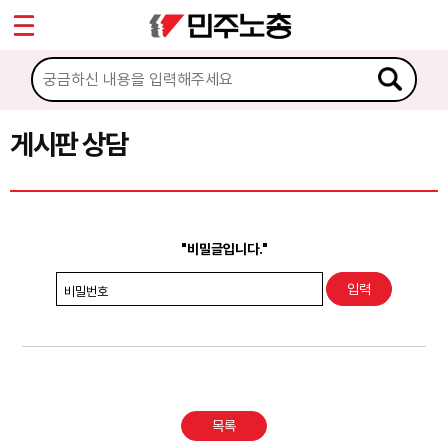
*
Sketchbook5, 스케치북5
마이페이지
소개
<
소식
게시판 상담
Sketchbook5, 스케치북5
노동상담
게시판 상담
"비밀글입니다."
권리찾기수첩 검색
비밀번호
바로보기
찾아보기
노동조합 가입 안내
목록
전국 노동상담소 안내