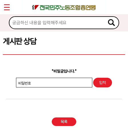
*
Sketchbook5, 스케치북5
마이페이지
소개
<
소식
게시판 상담
Sketchbook5, 스케치북5
노동상담
게시판 상담
"비밀글입니다."
권리찾기수첩 검색
비밀번호
바로보기
찾아보기
노동조합 가입 안내
목록
전국 노동상담소 안내