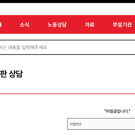
개
소식
노동상담
자료
부설기관
판 상담
"비밀글입니다."
비밀번호