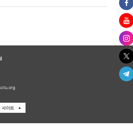
침
kctu.org
 사이트