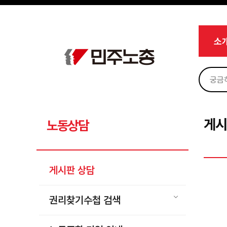
메뉴 건너뛰기
로그인
회원가입
Sketchbook5, 스케치북5
마이페이지
소개
소
<
소식
노동상담
Sketchbook5, 스케치북5
게시판 상담
권리찾기수첩 검색
게시
노동상담
바로보기
찾아보기
게시판 상담
노동조합 가입 안내
전국 노동상담소 안내
권리찾기수첩 검색
자료