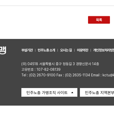
목록
부설기관
민주노총 소개
오시는 길
이용약관
개인정보처리방
(우) 04518 서울특별시 중구 정동길 3 경향신문사 14층
고유번호 : 107-82-08139
Tel : (02) 2670-9100 Fax : (02) 2635-1134 Email : kctu@
민주노총 가맹조직 사이트
민주노총 지역본부