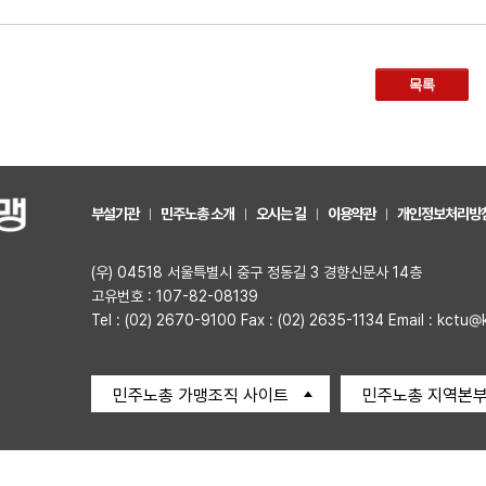
목록
부설기관
민주노총 소개
오시는 길
이용약관
개인정보처리방
(우) 04518 서울특별시 중구 정동길 3 경향신문사 14층
고유번호 : 107-82-08139
Tel : (02) 2670-9100 Fax : (02) 2635-1134 Email : kctu@
민주노총 가맹조직 사이트
민주노총 지역본부