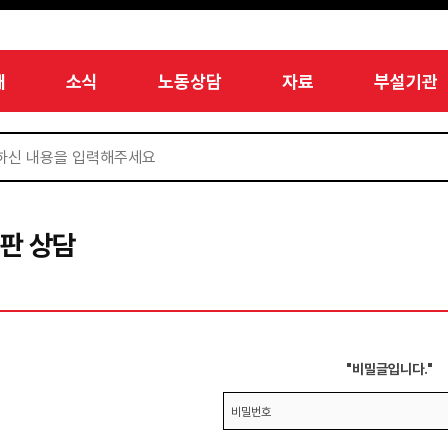
개
소식
노동상담
자료
부설기관
판 상담
"비밀글입니다."
비밀번호