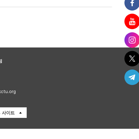
침
kctu.org
 사이트