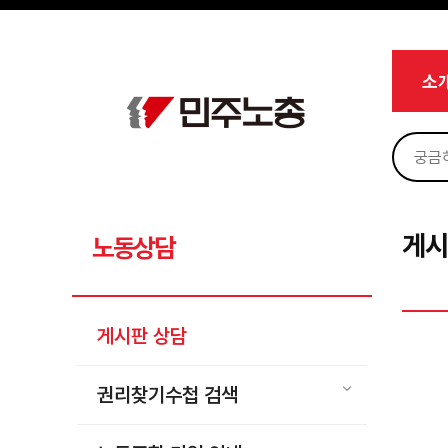
메뉴 건너뛰기
로그인
회원가입
Sketchbook5, 스케치북5
마이페이지
소개
소
<
소식
노동상담
Sketchbook5, 스케치북5
게시판 상담
권리찾기수첩 검색
게시
노동상담
바로보기
찾아보기
게시판 상담
노동조합 가입 안내
전국 노동상담소 안내
권리찾기수첩 검색
자료