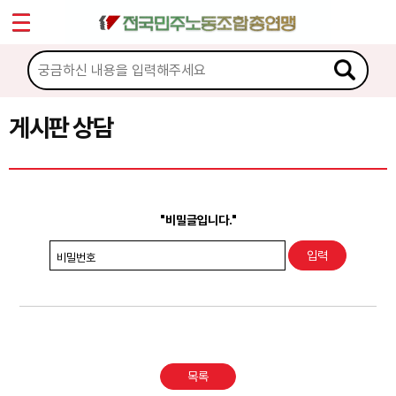
*
Sketchbook5, 스케치북5
마이페이지
소개
<
소식
게시판 상담
Sketchbook5, 스케치북5
노동상담
게시판 상담
"비밀글입니다."
권리찾기수첩 검색
비밀번호
바로보기
찾아보기
노동조합 가입 안내
목록
전국 노동상담소 안내