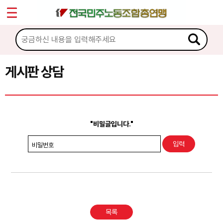
*
Sketchbook5, 스케치북5
마이페이지
소개
<
소식
게시판 상담
Sketchbook5, 스케치북5
노동상담
게시판 상담
"비밀글입니다."
권리찾기수첩 검색
비밀번호
바로보기
찾아보기
노동조합 가입 안내
목록
전국 노동상담소 안내