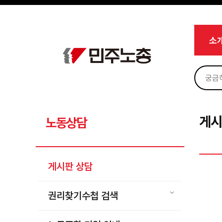
메뉴 건너뛰기
로그인
회원가입
Sketchbook5, 스케치북5
마이페이지
소개
소
<
소식
노동상담
Sketchbook5, 스케치북5
게시판 상담
권리찾기수첩 검색
게시
노동상담
바로보기
찾아보기
게시판 상담
노동조합 가입 안내
전국 노동상담소 안내
권리찾기수첩 검색
자료