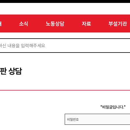
개
소식
노동상담
자료
부설기관
판 상담
"비밀글입니다."
비밀번호