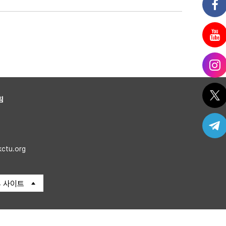
침
kctu.org
 사이트