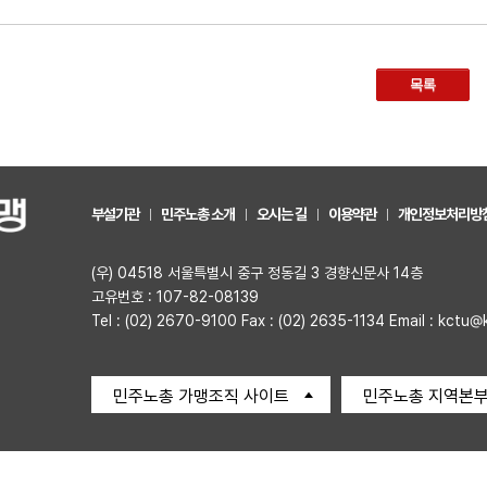
목록
부설기관
민주노총 소개
오시는 길
이용약관
개인정보처리방
(우) 04518 서울특별시 중구 정동길 3 경향신문사 14층
고유번호 : 107-82-08139
Tel : (02) 2670-9100 Fax : (02) 2635-1134 Email : kctu@
민주노총 가맹조직 사이트
민주노총 지역본부