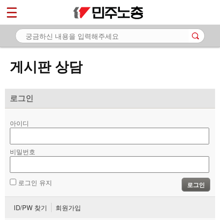
*
마이페이지
소개
<
소식
게시판 상담
노동상담
- 게시판 상담
로그인
- 권리찾기수첩 검색
아이디
- 바로보기
- 찾아보기
비밀번호
- 노동조합 가입 안내
로그인 유지
로그인
- 전국 노동상담소 안내
ID/PW 찾기
회원가입
자료