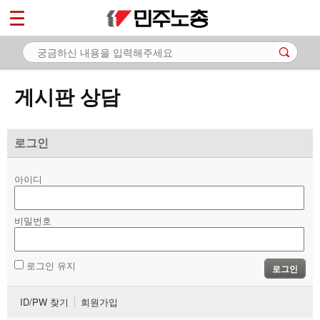
*
마이페이지
소개
<
소식
게시판 상담
노동상담
- 게시판 상담
로그인
- 권리찾기수첩 검색
아이디
- 바로보기
- 찾아보기
비밀번호
- 노동조합 가입 안내
로그인 유지
로그인
- 전국 노동상담소 안내
ID/PW 찾기
회원가입
자료