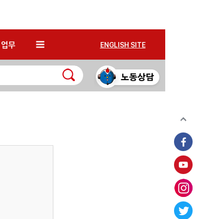
*
업무
ENGLISH SITE