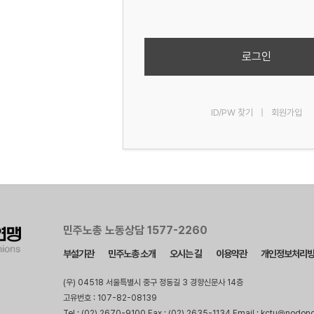
로그인
ID/PW 찾기
|
회원가입
민주노총 노동상담 1577-2260
부설기관
민주노총 소개
오시는 길
이용약관
개인정보처리
(우) 04518 서울특별시 중구 정동길 3 경향신문사 14층
고유번호 : 107-82-08139
Tel : (02) 2670-9100 Fax : (02) 2635-1134 Email : kctu@nodon