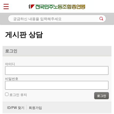
*
마이페이지
소개
<
소식
게시판 상담
노동상담
- 게시판 상담
로그인
- 권리찾기수첩 검색
아이디
- 바로보기
- 찾아보기
비밀번호
- 노동조합 가입 안내
로그인 유지
로그인
- 전국 노동상담소 안내
ID/PW 찾기
회원가입
자료