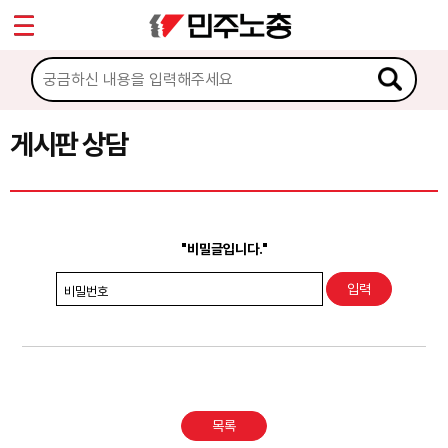
*
Sketchbook5, 스케치북5
마이페이지
소개
<
소식
게시판 상담
Sketchbook5, 스케치북5
노동상담
게시판 상담
"비밀글입니다."
권리찾기수첩 검색
비밀번호
바로보기
찾아보기
노동조합 가입 안내
목록
전국 노동상담소 안내