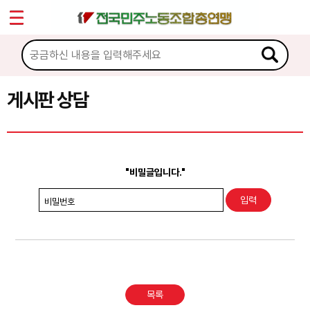
*
Sketchbook5, 스케치북5
마이페이지
소개
<
소식
게시판 상담
Sketchbook5, 스케치북5
노동상담
게시판 상담
"비밀글입니다."
권리찾기수첩 검색
비밀번호
바로보기
찾아보기
노동조합 가입 안내
목록
전국 노동상담소 안내