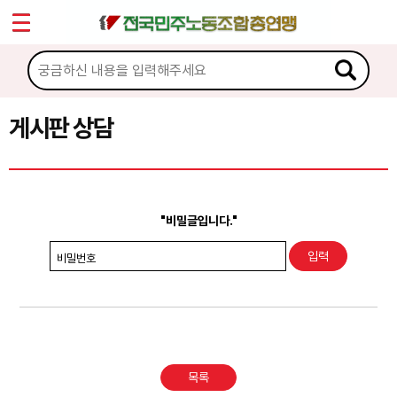
*
Sketchbook5, 스케치북5
마이페이지
소개
<
소식
게시판 상담
Sketchbook5, 스케치북5
노동상담
게시판 상담
"비밀글입니다."
권리찾기수첩 검색
비밀번호
바로보기
찾아보기
노동조합 가입 안내
목록
전국 노동상담소 안내