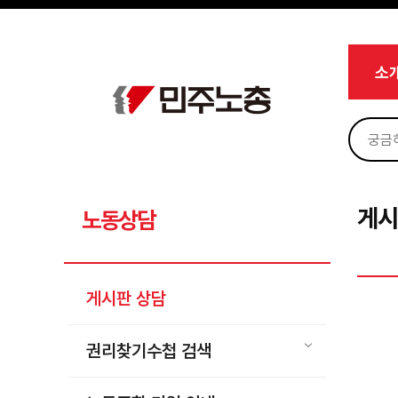
메뉴 건너뛰기
로그인
회원가입
Sketchbook5, 스케치북5
마이페이지
소개
소
<
소식
노동상담
Sketchbook5, 스케치북5
게시판 상담
권리찾기수첩 검색
게시
노동상담
바로보기
찾아보기
게시판 상담
노동조합 가입 안내
전국 노동상담소 안내
권리찾기수첩 검색
자료