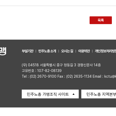
목록
부설기관
민주노총 소개
오시는 길
이용약관
개인정보처리방
(우) 04518 서울특별시 중구 정동길 3 경향신문사 14층
고유번호 : 107-82-08139
Tel : (02) 2670-9100 Fax : (02) 2635-1134 Email : kctu@
민주노총 가맹조직 사이트
민주노총 지역본부