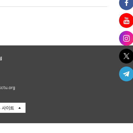
침
kctu.org
 사이트