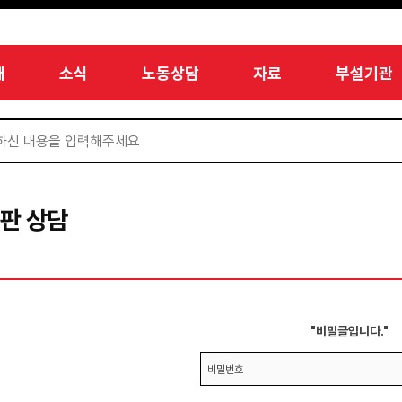
개
소식
노동상담
자료
부설기관
판 상담
"비밀글입니다."
비밀번호