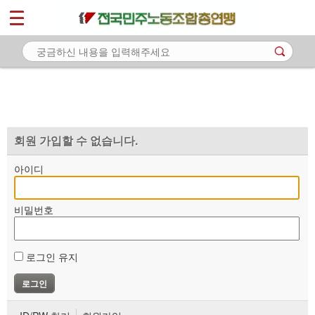
*
마이페이지
소개
<
소식
노동상담
자료
회원 가입할 수 없습니다.
부설기관
아이디
업무
비밀번호
로그인 유지