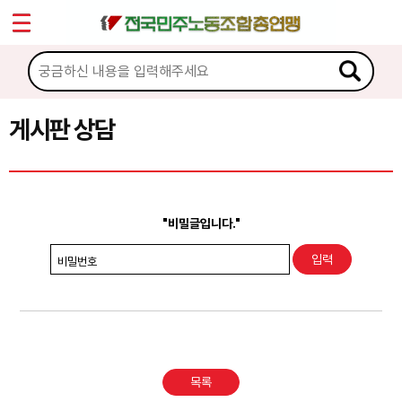
*
Sketchbook5, 스케치북5
마이페이지
소개
<
소식
게시판 상담
Sketchbook5, 스케치북5
노동상담
게시판 상담
"비밀글입니다."
권리찾기수첩 검색
비밀번호
바로보기
찾아보기
노동조합 가입 안내
목록
전국 노동상담소 안내