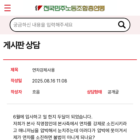
*
Sketchbook5, 스케치북5
마이페이지
소개
<
소식
게시판 상담
Sketchbook5, 스케치북5
노동상담
제목
연차강제사용
게시판 상담
작성일
2025.08.16 11:08
권리찾기수첩 검색
작성자
흐음
상담형태
공개글
바로보기
찾아보기
6월에 입사하고 일 한지 두달이 되었습니다.
노동조합 가입 안내
저희가 본사 직영점인데 본사측에서 연차를 강제로 소진시키라
고 매니저님을 압박해서 눈치주는데 이러다가 압박에 못이겨서
전국 노동상담소 안내
제가 연차를 소진하면 불법이 아니게 되나요?