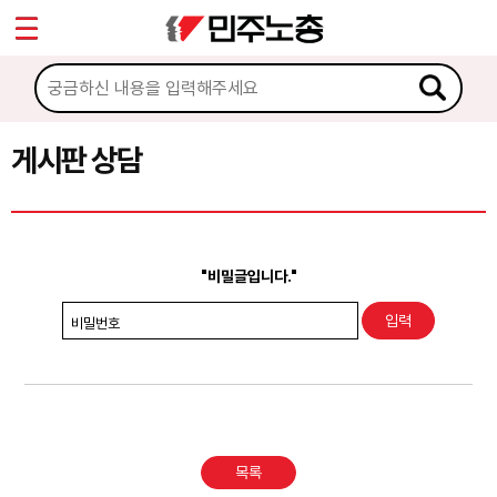
*
Sketchbook5, 스케치북5
마이페이지
소개
<
소식
게시판 상담
Sketchbook5, 스케치북5
노동상담
게시판 상담
"비밀글입니다."
권리찾기수첩 검색
비밀번호
바로보기
찾아보기
노동조합 가입 안내
목록
전국 노동상담소 안내