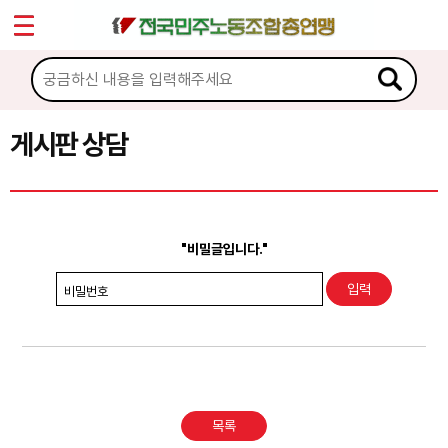
*
Sketchbook5, 스케치북5
마이페이지
소개
<
소식
게시판 상담
Sketchbook5, 스케치북5
노동상담
게시판 상담
"비밀글입니다."
권리찾기수첩 검색
비밀번호
바로보기
찾아보기
노동조합 가입 안내
목록
전국 노동상담소 안내