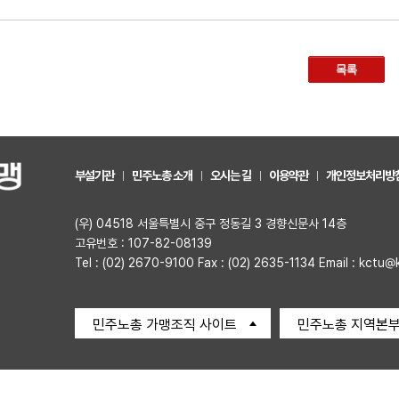
목록
부설기관
민주노총 소개
오시는 길
이용약관
개인정보처리방
(우) 04518 서울특별시 중구 정동길 3 경향신문사 14층
고유번호 : 107-82-08139
Tel : (02) 2670-9100 Fax : (02) 2635-1134 Email : kctu@
민주노총 가맹조직 사이트
민주노총 지역본부