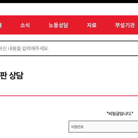
개
소식
노동상담
자료
부설기관
판 상담
"비밀글입니다."
비밀번호