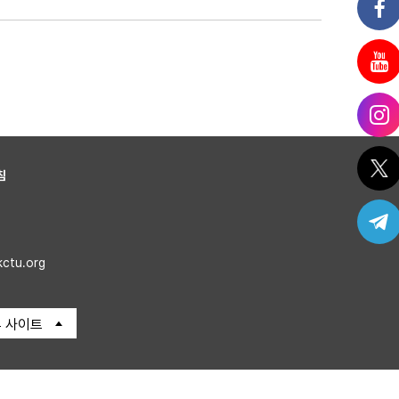
침
kctu.org
 사이트