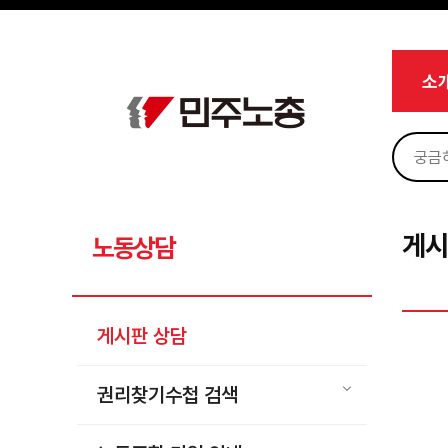
메뉴 건너뛰기
로그인
회원가입
Sketchbook5, 스케치북5
마이페이지
소개
소
<
소식
노동상담
Sketchbook5, 스케치북5
게시판 상담
권리찾기수첩 검색
게시
노동상담
바로보기
찾아보기
게시판 상담
노동조합 가입 안내
전국 노동상담소 안내
권리찾기수첩 검색
자료