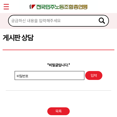
*
Sketchbook5, 스케치북5
마이페이지
소개
<
소식
게시판 상담
Sketchbook5, 스케치북5
노동상담
게시판 상담
"비밀글입니다."
권리찾기수첩 검색
비밀번호
바로보기
찾아보기
노동조합 가입 안내
목록
전국 노동상담소 안내