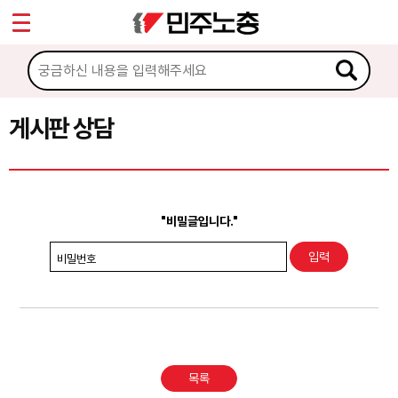
*
Sketchbook5, 스케치북5
마이페이지
소개
<
소식
게시판 상담
Sketchbook5, 스케치북5
노동상담
게시판 상담
"비밀글입니다."
권리찾기수첩 검색
비밀번호
바로보기
찾아보기
노동조합 가입 안내
목록
전국 노동상담소 안내