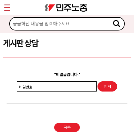
*
Sketchbook5, 스케치북5
마이페이지
소개
<
소식
게시판 상담
Sketchbook5, 스케치북5
노동상담
게시판 상담
"비밀글입니다."
권리찾기수첩 검색
비밀번호
바로보기
찾아보기
노동조합 가입 안내
목록
전국 노동상담소 안내